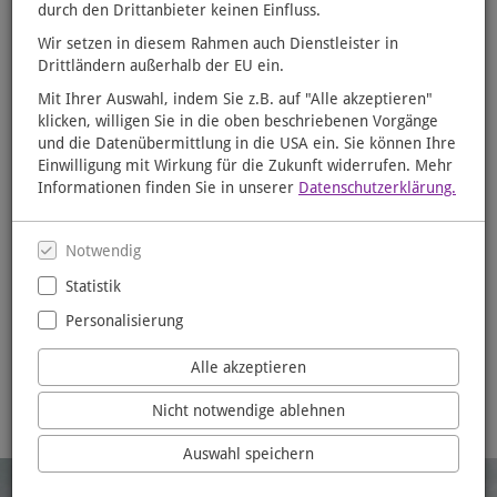
durch den Drittanbieter keinen Einfluss.
Stöbern Sie in unserem Online-Shop und lassen Sie sich Ihre
Wir setzen in diesem Rahmen auch Dienstleister in
Bestellung portofrei nach Hause oder für den nächsten Tag zur
Drittländern außerhalb der EU ein.
Abholung in unsere Buchhandlung liefern. Damit tun Sie auch
noch etwas Gutes für die Umwelt. Denn die Ware wird in
Mit Ihrer Auswahl, indem Sie z.B. auf "Alle akzeptieren"
klimafreundlichen Mehrwegwannen über Nacht in unsere
klicken, willigen Sie in die oben beschriebenen Vorgänge
Buchhandlung geliefert.
und die Datenübermittlung in die USA ein. Sie können Ihre
Einwilligung mit Wirkung für die Zukunft widerrufen. Mehr
Wir wünschen Ihnen viel Spaß beim Stöbern!
Informationen finden Sie in unserer
Datenschutzerklärung.
Notwendig
Statistik
Aktuelles aus unserer
Personalisierung
Buchhandlung
Alle akzeptieren
Nicht notwendige ablehnen
Auswahl speichern