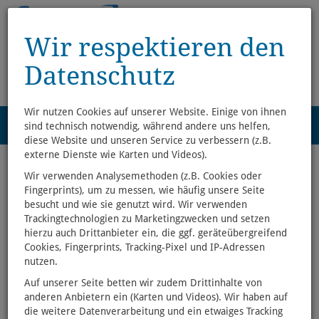
Wir respektieren den
Datenschutz
Wir nutzen Cookies auf unserer Website. Einige von ihnen
Menü
sind technisch notwendig, während andere uns helfen,
0
diese Website und unseren Service zu verbessern (z.B.
externe Dienste wie Karten und Videos).
Willkommen in der
Wir verwenden Analysemethoden (z.B. Cookies oder
Fingerprints), um zu messen, wie häufig unsere Seite
Gutenberg Buchhandlung -
besucht und wie sie genutzt wird. Wir verwenden
Trackingtechnologien zu Marketingzwecken und setzen
Wir machen Naumburg und
hierzu auch Drittanbieter ein, die ggf. geräteübergreifend
Zeitz lesenswert
Cookies, Fingerprints, Tracking-Pixel und IP-Adressen
nutzen.
Bei uns finden Sie Romane, Krimis, Sachbücher, Ratgeber,
Auf unserer Seite betten wir zudem Drittinhalte von
Kinderbücher, eBooks, Hörbücher, kleine Geschenkideen und
anderen Anbietern ein (Karten und Videos). Wir haben auf
vieles mehr.
die weitere Datenverarbeitung und ein etwaiges Tracking